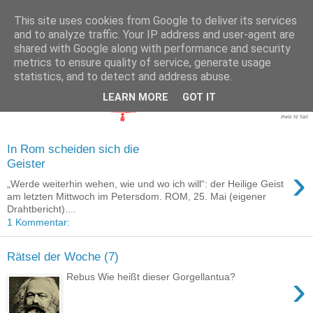
This site uses cookies from Google to deliver its services
and to analyze traffic. Your IP address and user-agent are
shared with Google along with performance and security
metrics to ensure quality of service, generate usage
statistics, and to detect and address abuse.
LEARN MORE
GOT IT
In Rom scheiden sich die
Geister
›
„Werde weiterhin wehen, wie und wo ich will“: der Heilige Geist
am letzten Mittwoch im Petersdom. ROM, 25. Mai (eigener
Drahtbericht)....
1 Kommentar:
Rätsel der Woche (7)
›
Rebus Wie heißt dieser Gorgellantua?