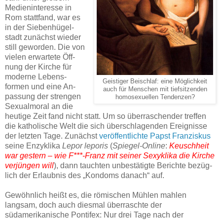
Medien­inter­esse in
Rom statt­fand, war es
in der Sieben­hügel­
stadt zu­nächst wieder
still ge­worden. Die von
vielen er­war­tete Öff­
nung der Kir­che für
moderne Lebens­
Geistiger Beischlaf: eine Möglichkeit
formen und eine An­
auch für Menschen mit tiefsitzenden
passung der stren­gen
homosexuellen Tendenzen?
Sexual­moral an die
heu­tige Zeit fand nicht statt. Um so über­raschen­der treffen
die katholische Welt die sich über­schla­genden Er­eig­nisse
der letz­ten Tage. Zu­nächst
ver­öf­fent­lich­te Papst Franziskus
seine Enzyklika
Lepor leporis
(
Spiegel-Online
:
Keusch­heit
war ge­stern – wie F***-Franz mit seiner Sexyklika die Kirche
ver­jüngen will
), dann tauch­ten un­bestätig­te Be­richte be­züg­
lich der Er­laub­nis des „Kondoms danach“ auf.
Gewöhnlich heißt es, die römischen Mühlen mahlen
langsam, doch auch diesmal überraschte der
südamerikanische Pontifex: Nur drei Tage nach der