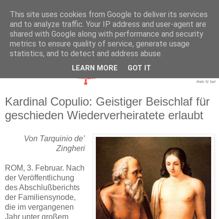
This site uses cookies from Google to deliver its services
and to analyze traffic. Your IP address and user-agent are
shared with Google along with performance and security
metrics to ensure quality of service, generate usage
statistics, and to detect and address abuse.
LEARN MORE
GOT IT
Kardinal Copulio: Geistiger Beischlaf für
geschieden Wiederverheiratete erlaubt
Von Tarquinio de’
Zingheri
ROM, 3. Februar. Nach
der Ver­öffent­lichung
des Ab­schluß­berichts
der Familien­syn­ode,
die im ver­gangenen
Jahr unter großem