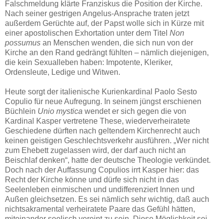
Falschmeldung klärte Franziskus die Position der Kirche.
Nach seiner gestrigen Angelus-Ansprache traten jetzt
außerdem Gerüchte auf, der Papst wolle sich in Kürze mit
einer apostolischen Exhortation unter dem Titel
Non
possumus
an Menschen wenden, die sich nun von der
Kirche an den Rand gedrängt fühlten – nämlich diejenigen,
die kein Sexualleben haben: Impotente, Kleriker,
Ordensleute, Ledige und Witwen.
Heute sorgt der italienische Kurienkardinal Paolo Sesto
Copulio für neue Aufregung. In seinem jüngst erschienen
Büchlein
Unio mystica
wendet er sich gegen die von
Kardinal Kasper vertretene These, wiederverheiratete
Geschiedene dürften nach geltendem Kirchenrecht auch
keinen geistigen Geschlechtsverkehr ausführen. „Wer nicht
zum Ehebett zugelassen wird, der darf auch nicht an
Beischlaf denken“, hatte der deutsche Theologie verkündet.
Doch nach der Auffassung Copulios irrt Kasper hier: das
Recht der Kirche könne und dürfe sich nicht in das
Seelenleben einmischen und undifferenziert Innen und
Außen gleichsetzen. Es sei nämlich sehr wichtig, daß auch
nichtsakramental verheiratete Paare das Gefühl hätten,
miteinander seelisch vereint zu sein. Diese Möglichkeit sei